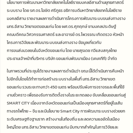
นโยบายการพัฒนามหาวิทยาลัยเทคโนโลยีราชมงคลอีสานด้านยุทธศาสตร์
ระบบราง โดย รศ.ดร.โฆษิต ศรีภูธร อธิการบดีมหาวิทยาลัยเทคโนโลยีราช
มงคลอีสาน รายงานผลการดำเนินการโครงการพัฒนาระบบขนส่งทางราง
มทร.อีสาน วิทยาเขตขอนแก่น โดย ผศ.ดร.ศุภฤกษ์ ชามงคลประดิษฐ์
คณบดีคณะวิศวกรรมศาสตร์ และอาจารย์ ดร.ไพวรรณ เกิดตรวจ หัวหน้า
โครงการวิจัยและพัฒนาระบบขนส่งทางราง ข้อมูลเกี่ยวกับ
การขนส่งมวลชนในจังหวัดขอนแก่น โดย นายสุรเดช ทวีแสงสกุลไทย
ประธานเจ้าหน้าที่บริหาร บริษัท ขอนแก่นพัฒนาเมือง (เคเคทีที) จำกัด
ในภาพรวมที่ประชุมได้รายงานผลการดำเนินว่า ขณะนี้ได้ดำเนินการคืบหน้า
ไปอีกขั้นโดยได้ทำการก่อสร้างระบบรางในพื้นที่ มทร.อีสาน วิทยาเขต
ขอนแก่น รวมระยะทางกว่า 450 เมตร พร้อมปรับผังการจราจรและพื้นที่ใช้
งานชั่วคราว เพื่อรองรับการติดตั้งรางในระยะทดลอง ขับเคลื่อนขอนแก่นสู่
SMART CITY เนื่องจากจังหวัดขอนแก่นเป็นเมืองยุทธศาสตร์ที่อยู่ในเส้น
ทางรถไฟไทย – จีน และมีนโยบาย Smart City การพัฒนาระบบรางช่วยยก
ระดับเศรษฐกิจฐานราก สร้างงานในท้องถิ่น และลดความแออัดในเมือง
ใหญ่โดย มทร.อีสาน วิทยาเขตขอนแก่น มีบทบาทสำคัญในการวิจัยและ