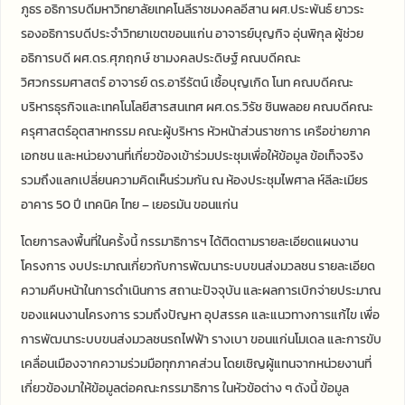
ภูธร อธิการบดีมหาวิทยาลัยเทคโนลีราชมงคลอีสาน ผศ.ประพันธ์ ยาวระ
รองอธิการบดีประจำวิทยาเขตขอนแก่น อาจารย์บุญกิจ อุ่นพิกุล ผู้ช่วย
อธิการบดี ผศ.ดร.ศุภฤกษ์ ชามงคลประดิษฐ์ คณบดีคณะ
วิศวกรรมศาสตร์ อาจารย์ ดร.อารีรัตน์ เชื้อบุญเกิด โนท คณบดีคณะ
บริหารธุรกิจและเทคโนโลยีสารสนเทศ ผศ.ดร.วิรัช ชินพลอย คณบดีคณะ
ครุศาสตร์อุตสาหกรรม คณะผู้บริหาร หัวหน้าส่วนราชการ เครือข่ายภาค
เอกชน และหน่วยงานที่เกี่ยวข้องเข้าร่วมประชุมเพื่อให้ข้อมูล ข้อเท็จจริง
รวมถึงแลกเปลี่ยนความคิดเห็นร่วมกัน ณ ห้องประชุมไพศาล ห์ลีละเมียร
อาคาร 50 ปี เทคนิค ไทย – เยอรมัน ขอนแก่น
โดยการลงพื้นที่ในครั้งนี้ กรรมาธิการฯ ได้ติดตามรายละเอียดแผนงาน
โครงการ งบประมาณเกี่ยวกับการพัฒนาระบบขนส่งมวลชน รายละเอียด
ความคืบหน้าในการดำเนินการ สถานะปัจจุบัน และผลการเบิกจ่ายประมาณ
ของแผนงานโครงการ รวมถึงปัญหา อุปสรรค และแนวทางการแก้ไข เพื่อ
การพัฒนาระบบขนส่งมวลชนรถไฟฟ้า รางเบา ขอนแก่นโมเดล และการขับ
เคลื่อนเมืองจากความร่วมมือทุกภาคส่วน โดยเชิญผู้แทนจากหน่วยงานที่
เกี่ยวข้องมาให้ข้อมูลต่อคณะกรรมาธิการ ในหัวข้อต่าง ๆ ดังนี้ ข้อมูล