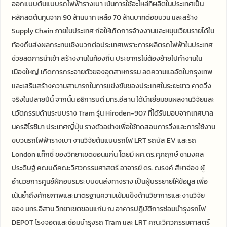
ออกแบบต้นแบบรถไฟฟ้ารางเบา เน้นการใช้อะไหล่ที่ผลิตในประเทศเป็น
หลักลดต้นทุนจาก 90 ล้านบาท เหลือ 70 ล้านบาทต่อขบวน และสร้าง
Supply Chain ภายในประเทศ ก่อให้เกิดการจ้างงานและหมุนเวียนรายได้ใน
ท้องถิ่นส่งผลกระทบเชิงบวกต่อประเทศเพราะการผลิตรถไฟฟ้าในประเทศ
ช่วยลดการนำเข้า สร้างงานในท้องถิ่น ประชากรไม่ต้องย้ายไปทำงานใน
เมืองใหญ่ เกิดการกระจายตัวของอุตสาหกรรม ลดความแออัดในกรุงเทพ
และเสริมสร้างความสามารถในการแข่งขันของประเทศในระยะยาว คาดวิ่ง
จริงในปลายปีนี้ จากนั้น อธิการบดี มทร.อีสาน ได้นำเยี่ยมชมผลงานวิจัยและ
นวัตกรรมด้านระบบราง Tram รุ่น Hiroden-907 ที่ได้รับมอบจากเทศบาล
นครฮิโรชิมา ประเทศญี่ปุ่น รางตัวอย่างเพื่อใช้ทดสอบการวิ่งและการใช้งาน
ขบวนรถไฟฟ้ารางเบา งานวิจัยต้นแบบรถไฟ LRT รถบัส EV และรถ
London แท๊กซี่ ของวิทยาเขตขอนแก่น โดยมี ผศ.ดร.ศุภฤกษ์ ชามงคล
ประดิษฐ์ คณบดีคณะวิศวกรรมศาสตร์ อาจารย์ ดร. ณรงค์ สีหาจ่อง ผู้
อำนวยการศูนย์ฝึกอบรมระบบขนส่งทางราง เป็นผู้บรรยายให้ข้อมูล เพื่อ
เน้นย้ำถึงศักยภาพและมาตรฐานความเข้มแข็งด้านวิชาการและงานวิจัย
ของ มทร.อีสาน วิทยาเขตขอนแก่น ณ อาคารปฏิบัติการซ่อมบำรุงรถไฟ
DEPOT โรงจอดและซ่อมบำรุงรถ Tram และ LRT คณะวิศวกรรมศาสตร์